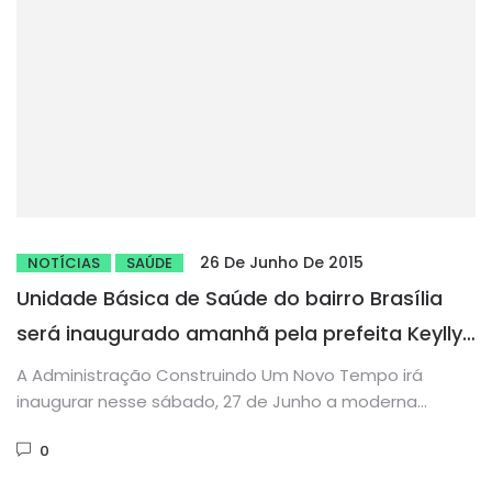
26 De Junho De 2015
NOTÍCIAS
SAÚDE
Unidade Básica de Saúde do bairro Brasília
será inaugurado amanhã pela prefeita Keylly
Noronha em Parambu
A Administração Construindo Um Novo Tempo irá
inaugurar nesse sábado, 27 de Junho a moderna
Unidade Básica de Saúde...
0